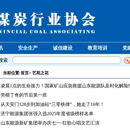
讯
安全生产
诚信建设
教育培训
党
搜索
当前位置:
首页
>
艺苑之花
凌晨1点的生命接力！国家矿山应急救援山东能源队及时化解险
劳模丁奇的节后第一班
从天安门128步到加油站“三零铁律”，她走了16年！
济宁能源集团张强入选2025年度省级榜样名单
山东能源新矿集团举办庆七一·红歌心唱文艺汇演