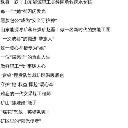
纵身一跃！山东能源职工吴经园勇救落水女孩
每一个“她”都闪闪发光
黑脸包公”成为“安全守护神”
山东能源枣矿蒋庄煤矿赵磊：做一名新时代的技能工匠
“一次成巷”的掘进“擎旗人”
这一暖心举措专为“她”
一位“煤亮子”的热血人生
做好职工“食”事暖人心
“雷锋”理发队绘就矿区温暖底色
守护“她”权益 撑起“暖心伞”
难忘的一代女采煤工程师
矿山“抓娃娃”能手
“煤花”怒放，英姿飒爽！
矿区里的“阳光使者”