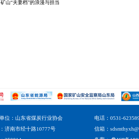
矿山“夫妻档”的浪漫与担当
单位：山东省煤炭行业协会
电话：0531-62358
：济南市经十路10777号
信箱：sdsmthyxh@1