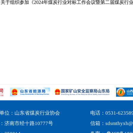
关于组织参加《2024年煤炭行业对标工作会议暨第二届煤炭行
单位：山东省煤炭行业协会
电话：0531-62358
：济南市经十路10777号
信箱：sdsmthyxh@1